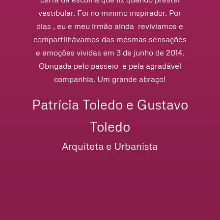
vestibular. Foi no minimo inspirador. Por
“O
dias , eu e meu irmão ainda revivíamos e
da
compartilhávamos das mesmas sensações
as
e emoções vividas em 3 de junho de 2014.
a 
Obrigada pelo passeio e pela agradável
e
companhia. Um grande abraço!
fo
pa
Patrícia Toledo e Gustavo
es
Toledo
té
Arquiteta e Urbanista
Ma
par
a