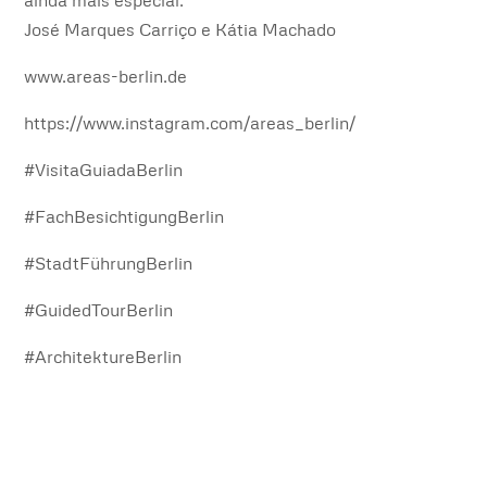
José Marques Carriço e Kátia Machado
www.areas-berlin.de
https://www.instagram.com/areas_berlin/
#VisitaGuiadaBerlin
#FachBesichtigungBerlin
#StadtFührungBerlin
#GuidedTourBerlin
#ArchitektureBerlin