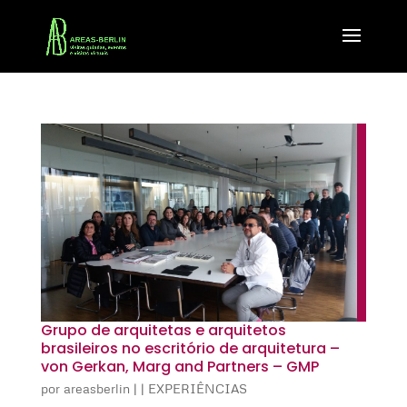
Grupo de arquitetas e arquitetos
brasileiros no escritório de arquitetura –
von Gerkan, Marg and Partners – GMP
por
areasberlin
|
|
EXPERIÊNCIAS