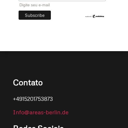
Digite seu e-mail
Contato
+4915201753873
Info@areas-berlin.de