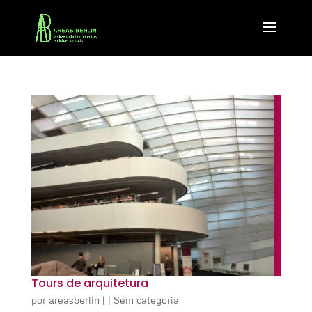
Tours de arquitetura
por
areasberlin
|
|
Sem categoria