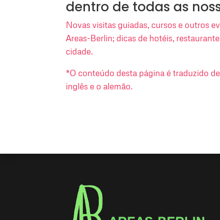
dentro de todas as nos
Novas visitas guiadas, cursos e outros 
Areas-Berlin; dicas de hotéis, restaurant
cidade.
*O conteúdo desta página é traduzido d
inglês e o alemão.