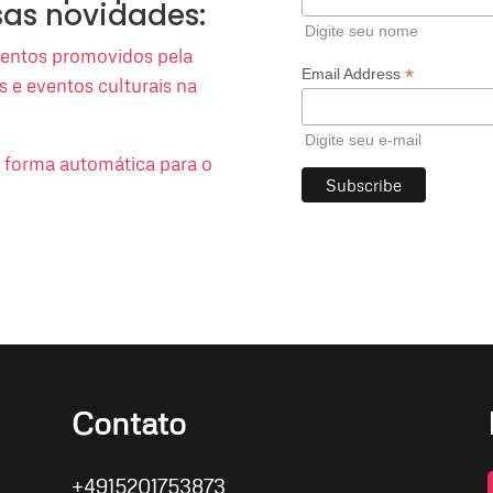
sas novidades:
Digite seu nome
eventos promovidos pela
*
Email Address
es e eventos culturais na
Digite seu e-mail
e forma automática para o
Contato
+4915201753873