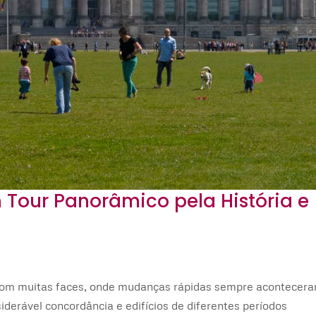
 Tour Panorâmico pela História e
e com muitas faces, onde mudanças rápidas sempre acontecer
derável concordância e edifícios de diferentes períodos