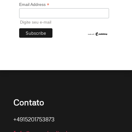
*
Email Address
Digite seu e-mail
Contato
+4915201753873