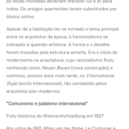
as novas moradias deveriam oferecer luz e ar para
todos. Os antigos quarteirões foram substituídos por
blocos soltos.
Apesar de a habitação ter se tornado o tema principal
entre os arquitetos da época, o funcionalismo se
sobrepôs à questão artística. A forma e o detalhe
foram trocados pela estrutura amorfa. Era o início do
modernismo na arquitetura, cujo racionalismo ficou
conhecido como
Neues Bauen
(nova construção) e
culminou, poucos anos mais tarde, no
International
Style
(estilo internacional), tão combatido pelos
arquitetos pós-modernos.
“Comunismo e judaísmo internacional”
Foto histórica do Weissenhofsiedlung em 1927
Por volta de 1910, Mies van der Rohe, Le Corbusier e