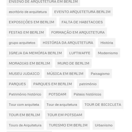
ENSINO DE ARQUITETURA EM BERLIM
escritório de arquitetura
EVENTO ARQUITETURA BERLIM
EXPOSIÇÕES EM BERLIM
FALTA DE HABITACOES
FESTAS EM BERLIM
FORMAÇÃO EM ARQUITETURA
grupo arquitetos
HISTÓRIA DA ARQUITETURA
História
IGREJA DA MEMÓRIA BERLIM
LUFTWAFFE
Modernismo
MORADIAS EM BERLIM
MURO DE BERLIM
MUSEU JUDAICO
MÚSICA EM BERLIM
Paisagismo
PARQUES
PARQUES EM BERLIM
patrimônio
Patrimônio histórico
POTSDAM
Páteos históricos
Tour com arquiteta
Tour de arquitetura
TOUR DE BICICLETA
TOUR EM BERLIM
TOUR EM POTSDAM
Tours de Arquitetura
TURISMO EM BERLIM
Urbanismo