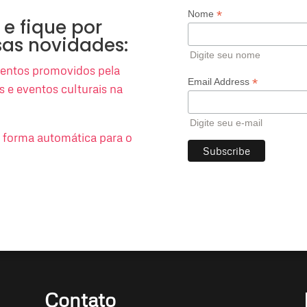
*
Nome
 e fique por
sas novidades:
Digite seu nome
eventos promovidos pela
*
Email Address
es e eventos culturais na
Digite seu e-mail
e forma automática para o
Contato