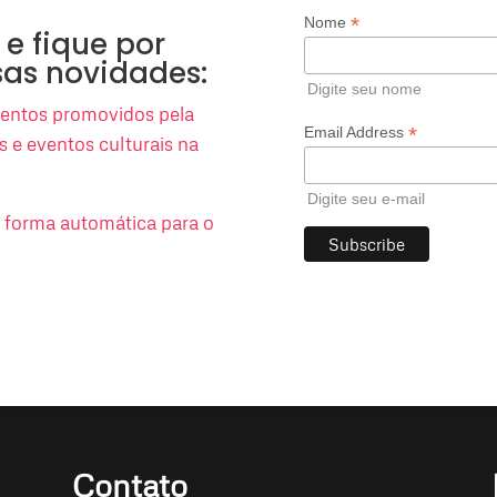
*
Nome
 e fique por
sas novidades:
Digite seu nome
eventos promovidos pela
*
Email Address
es e eventos culturais na
Digite seu e-mail
e forma automática para o
Contato